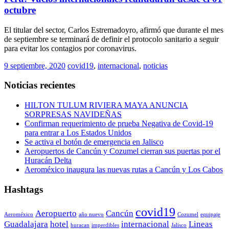
octubre
El titular del sector, Carlos Estremadoyro, afirmó que durante el mes
de septiembre se terminará de definir el protocolo sanitario a seguir
para evitar los contagios por coronavirus.
9 septiembre, 2020
covid19
,
internacional
,
noticias
Noticias recientes
HILTON TULUM RIVIERA MAYA ANUNCIA
SORPRESAS NAVIDEÑAS
Confirman requerimiento de prueba Negativa de Covid-19
para entrar a Los Estados Unidos
Se activa el botón de emergencia en Jalisco
Aeropuertos de Cancún y Cozumel cierran sus puertas por el
Huracán Delta
Aeroméxico inaugura las nuevas rutas a Cancún y Los Cabos
Hashtags
covid19
Aeropuerto
Cancún
Aeroméxico
año nuevo
Cozumel
equipaje
Guadalajara
hotel
internacional
Lineas
huracan
imperdibles
Jalisco