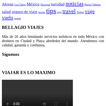
noticias
Aéreas
México
navidad
Los Cabos
Nacional
Puerto Vallarta
tips
travel
viaje
salud
seguro de viaje
stories
tops
Tulum
vuelo
xcaret
BELLAGIO VIAJES
Más de 20 años brindando servicios turísticos en todo México con
destinos en Ciudad y Playa alrededor del mundo. Atendemos con
calidad, garantía y confianza.
Síguenos
VIAJAR ES LO MAXIMO