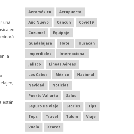
Aeroméxico
Aeropuerto
ar una
Año Nuevo
Cancún
Covid19
úsica en
Cozumel
Equipaje
luminará
Guadalajara
Hotel
Huracan
Imperdibles
Internacional
en la
Jalisco
Lineas Aéreas
Los Cabos
México
Nacional
ar
relajen,
Navidad
Noticias
Puerto Vallarta
Salud
a están
Seguro De Viaje
Stories
Tips
Tops
Travel
Tulum
Viaje
Vuelo
Xcaret