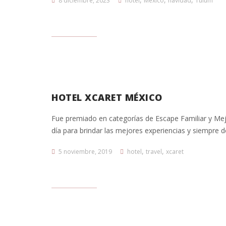
8 diciembre, 2023
hotel
México
navidad
Tulum
HOTEL XCARET MÉXICO
Fue premiado en categorías de Escape Familiar y Mej
día para brindar las mejores experiencias y siempre 
,
,
5 noviembre, 2019
hotel
travel
xcaret