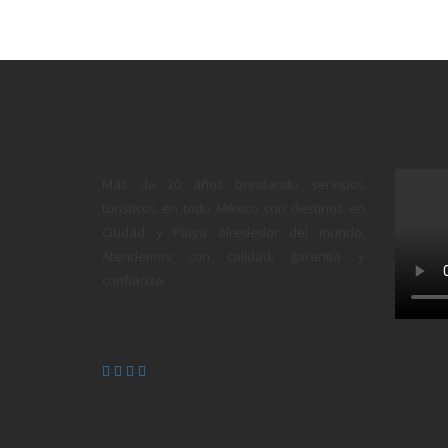
BELLAGIO VIAJES
VIAJAR
Más de 20 años brindando servicios
turísticos en todo México con destinos en
Ciudad y Playa alrededor del mundo.
Atendemos con calidad, garantía y
confianza.
SÍGUENOS