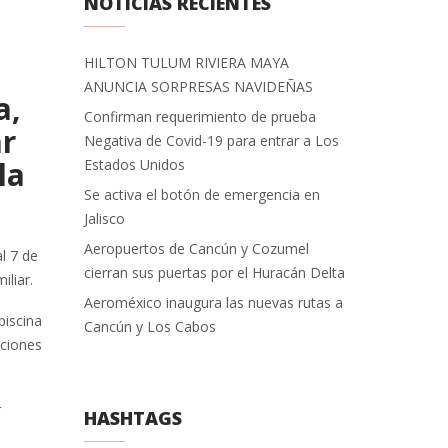
NOTICIAS RECIENTES
HILTON TULUM RIVIERA MAYA
ANUNCIA SORPRESAS NAVIDEÑAS
a,
Confirman requerimiento de prueba
ar
Negativa de Covid-19 para entrar a Los
la
Estados Unidos
Se activa el botón de emergencia en
Jalisco
Aeropuertos de Cancún y Cozumel
l 7 de
cierran sus puertas por el Huracán Delta
iliar.
Aeroméxico inaugura las nuevas rutas a
piscina
Cancún y Los Cabos
aciones
r
HASHTAGS