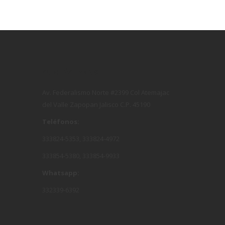
CONTÁCTANOS
Av. Federalismo Norte #2399 Col Atemajac
del Valle Zapopan Jalisco C.P. 45190
Teléfonos:
333824-5353, 333824-4972
333854-5380, 333854-9933
Whatsapp:
332339-6392