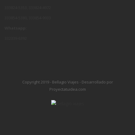
333824-5353, 333824-4972
333854-5380, 333854-9933
Whatsapp:
332339-6392
Copyright 2019 - Bellagio Viajes - Desarrollado por
Proyectatuidea.com