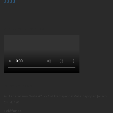
VIAJAR ES LO MAXIMO
CONTÁCTANOS
Av. Federalismo Norte #2399 Col Atemajac del Valle Zapopan Jalisco
C.P. 45190
Teléfonos: