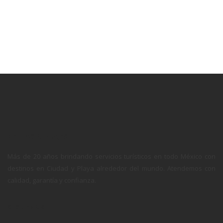
BELLAGIO VIAJES
Más de 20 años brindando servicios turísticos en todo México con
destinos en Ciudad y Playa alrededor del mundo. Atendemos con
calidad, garantía y confianza.
SÍGUENOS