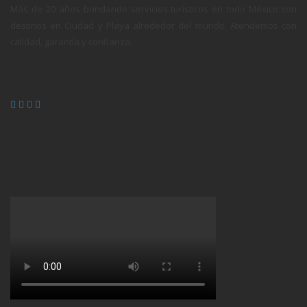
Más de 20 años brindando servicios turísticos en todo México con
destinos en Ciudad y Playa alrededor del mundo. Atendemos con
calidad, garantía y confianza.
SÍGUENOS
VIAJAR ES LO MAXIMO