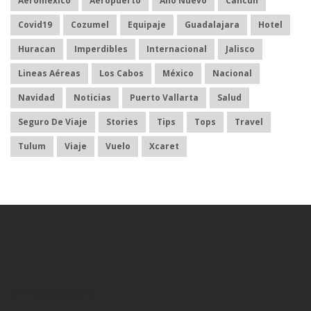
Aeroméxico
Aeropuerto
Año Nuevo
Cancún
Covid19
Cozumel
Equipaje
Guadalajara
Hotel
Huracan
Imperdibles
Internacional
Jalisco
Lineas Aéreas
Los Cabos
México
Nacional
Navidad
Noticias
Puerto Vallarta
Salud
Seguro De Viaje
Stories
Tips
Tops
Travel
Tulum
Viaje
Vuelo
Xcaret
BELLAGIO VIAJES