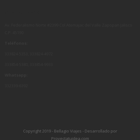
CONTÁCTANOS
Av. Federalismo Norte #2399 Col Atemajac del Valle Zapopan Jalisco
C.P. 45190
Teléfonos:
333824-5353, 333824-4972
333854-5380, 333854-9933
Whatsapp:
332339-6392
Copyright 2019 - Bellagio Viajes - Desarrollado por
Proyectatuidea.com